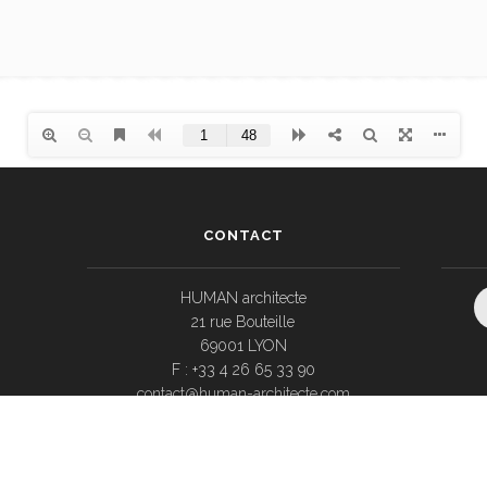
CONTACT
HUMAN architecte
21 rue Bouteille
69001 LYON
F : +33 4 26 65 33 90
contact@human-architecte.com