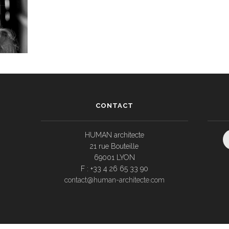
CONTACT
HUMAN architecte
21 rue Bouteille
69001 LYON
F : +33 4 26 65 33 90
contact@human-architecte.com