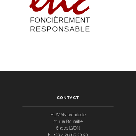
CONTACT
HUMAN architecte
21 rue Bouteille
69001 LYON
F : +33 4 26 65 33 90