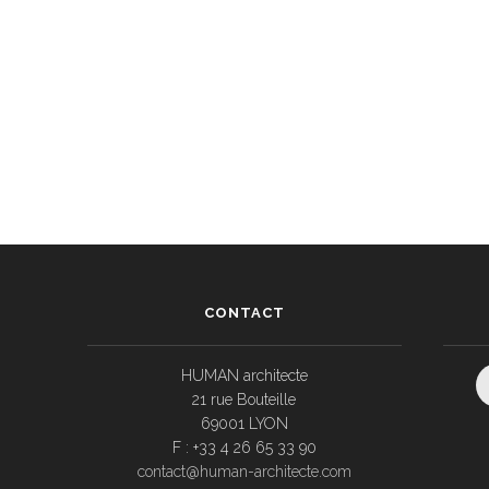
CONTACT
HUMAN architecte
21 rue Bouteille
69001 LYON
F : +33 4 26 65 33 90
contact@human-architecte.com