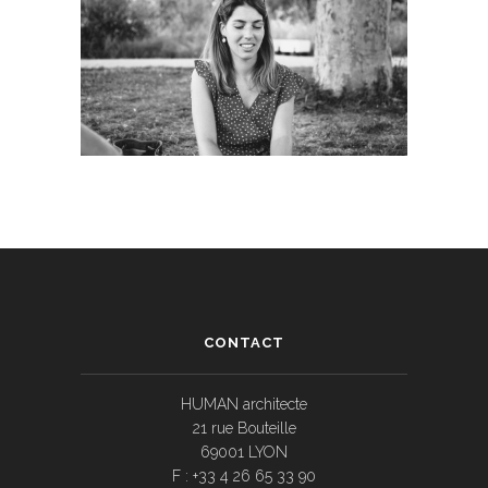
CONTACT
HUMAN architecte
21 rue Bouteille
69001 LYON
F : +33 4 26 65 33 90