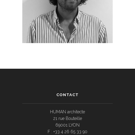
CONTACT
HUMAN architecte
21 rue Bouteille
69001 LYON
F : +33 4 26 65 33 90