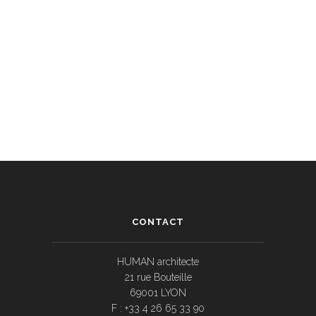
CONTACT
HUMAN architecte
21 rue Bouteille
69001 LYON
F : +33 4 26 65 33 90