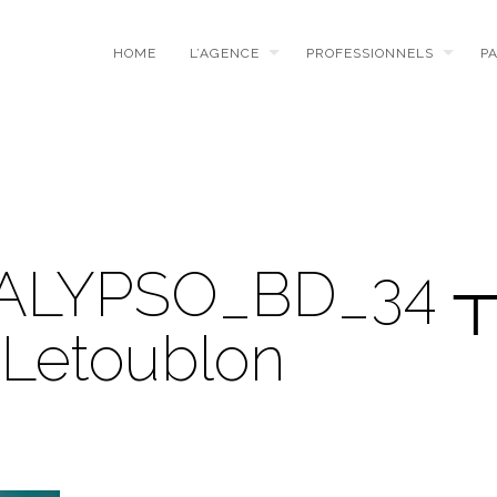
HOME
L’AGENCE
PROFESSIONNELS
P
ALYPSO_BD_34 
 Letoublon