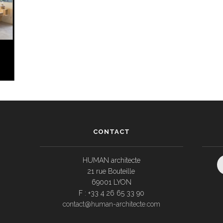
CONTACT
HUMAN architecte
21 rue Bouteille
69001 LYON
F : +33 4 26 65 33 90
contact@human-architecte.com