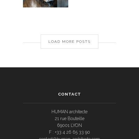
LOAD MORE POSTS
CONTACT
HUMAN architecte
21 rue Bouteille
69001 LYON
F : +33 4 26 65 33 90