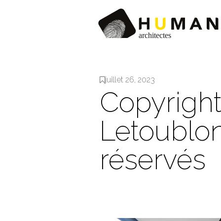
juillet 26, 2023
Copyrigh
Letoublon
réservés