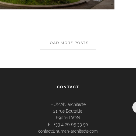
LOAD MORE POSTS
CONTACT
HUMAN architecte
21 rue Bouteille
69001 LYON
F : +33 4 26 65 33 90
contact@human-architecte.com