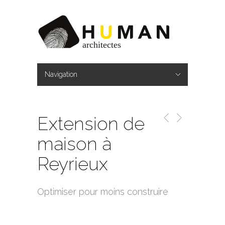
Navigation
Hide Navigation
Home
L’agence
Équipe
Partenaires
Publications
Professionnels
Nos engagements
Réalisations
Particuliers
Nos engagements
Réalisations
News
Contact
Extension de
maison à
Reyrieux
Optimiser pour moins construire