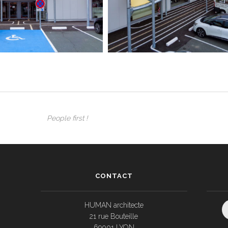
People first !
CONTACT
HUMAN architecte
21 rue Bouteille
69001 LYON