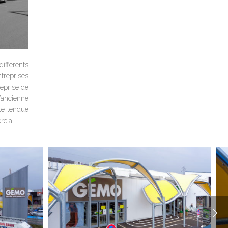
ifférents
ntreprises
eprise de
’ancienne
ile tendue
cial.