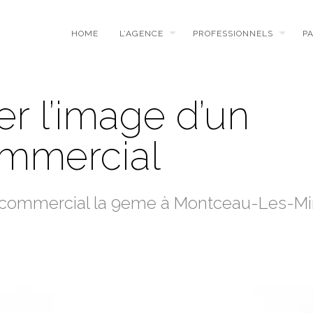
HOME
L’AGENCE
PROFESSIONNELS
P
r l’image d’un
ommercial
tre commercial la 9eme à Montceau-Les-M