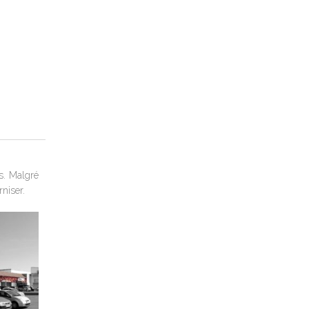
s. Malgré
niser.