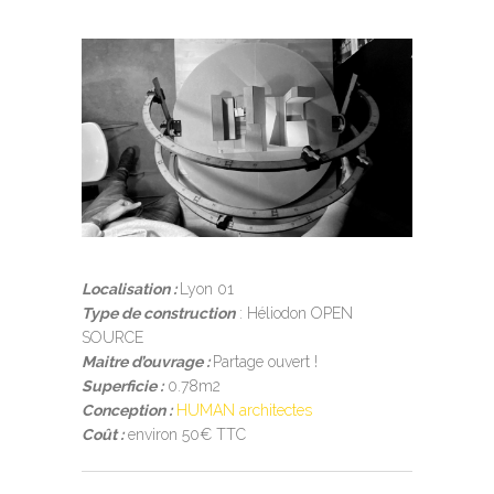
Localisation :
Lyon 01
Type de construction
:
Héliodon OPEN
SOURCE
Maitre d’ouvrage :
Partage ouvert !
Superficie :
0.78m2
Conception :
HUMAN architectes
Coût :
environ 50€ TTC